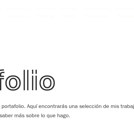
Consulting
Training
About
Partnerships
Resourc
folio
 portafolio. Aquí encontrarás una selección de mis traba
saber más sobre lo que hago.