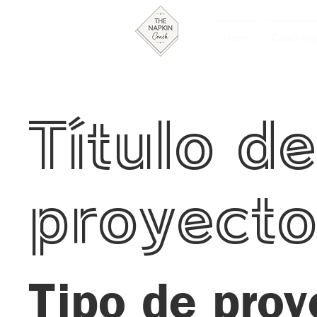
Home
Coaching
Título de
proyect
Tipo de proy