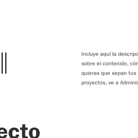
Consulting
Training
About
Partnerships
Resourc
l
Incluye aquí la descri
sobre el contenido, cóm
quieras que sepan tus v
o
proyectos, ve a Adminis
ecto